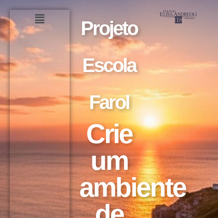
Projeto
Escola
Farol
Crie
um
ambiente
de