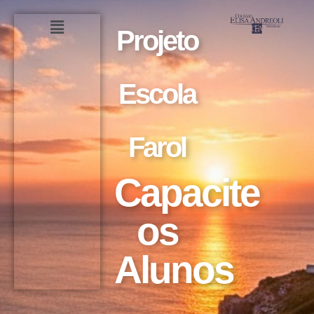
Projeto
Escola
Farol
Capacite
os
Alunos