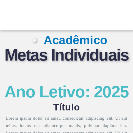
Acadêmico
Metas Individuais
Ano Letivo: 2025
Título
Lorem ipsum dolor sit amet, consectetur adipiscing elit. Ut
elit tellus, luctus nec ullamcorper mattis, pulvinar dapibus